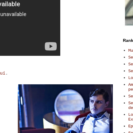
Rank
Mu
Se
Se
Se
uí
.
Lo
Am
pe
Se
Se
de
Lo
Ex
Ep
Se