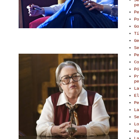
pe
Pe
Po
Go
Tí
Ge
Se
Pe
Co
Pó
Pr
pe
La
El
Pe
La
Se
Lo
Ra
La