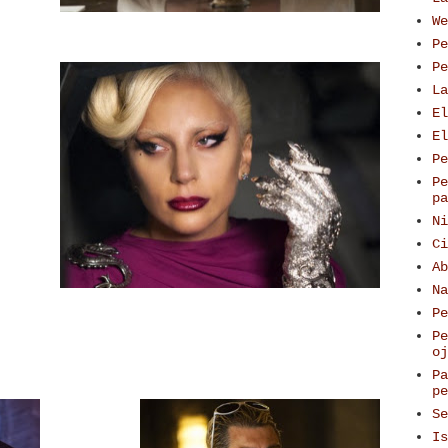
We
Pe
Pe
La
El
El
Pe
Pe
pa
Ni
Ci
Ab
Na
Pe
Pe
oj
Pa
pe
Se
Is