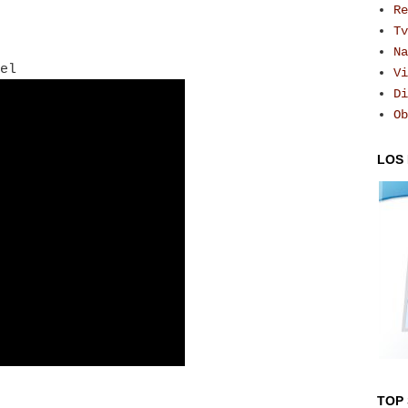
Re
Tv
Na
tel
Vi
Di
Ob
LOS
TOP 