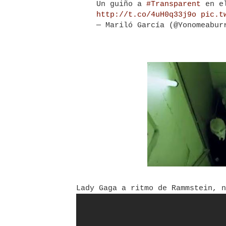
Un guiño a
#Transparent
en e
http://t.co/4uH0q33j9o
pic.t
— Mariló García (@Yonomeabu
Lady Gaga a ritmo de Rammstein, n