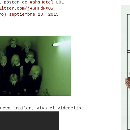
l póster de
#ahsHotel
LOL
witter.com/j4GHFdNX8w
rro)
septiembre 23, 2015
uevo trailer, viva el videoclip.