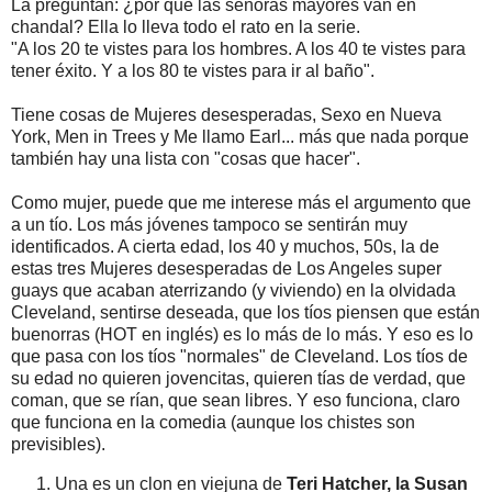
La preguntan: ¿por qué las señoras mayores van en
chandal? Ella lo lleva todo el rato en la serie.
"A los 20 te vistes para los hombres. A los 40 te vistes para
tener éxito. Y a los 80 te vistes para ir al baño".
Tiene cosas de Mujeres desesperadas, Sexo en Nueva
York, Men in Trees y Me llamo Earl... más que nada porque
también hay una lista con "cosas que hacer".
Como mujer, puede que me interese más el argumento que
a un tío. Los más jóvenes tampoco se sentirán muy
identificados. A cierta edad, los 40 y muchos, 50s, la de
estas tres Mujeres desesperadas de Los Angeles super
guays que acaban aterrizando (y viviendo) en la olvidada
Cleveland, sentirse deseada, que los tíos piensen que están
buenorras (HOT en inglés) es lo más de lo más. Y eso es lo
que pasa con los tíos "normales" de Cleveland. Los tíos de
su edad no quieren jovencitas, quieren tías de verdad, que
coman, que se rían, que sean libres. Y eso funciona, claro
que funciona en la comedia (aunque los chistes son
previsibles).
Una es un clon en viejuna de
Teri Hatcher, la Susan