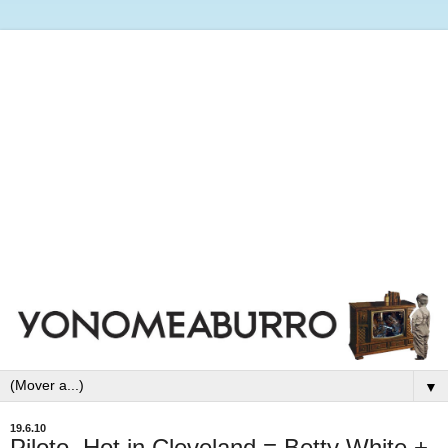
▼
19.6.10
Piloto. Hot in Cleveland = Betty White +