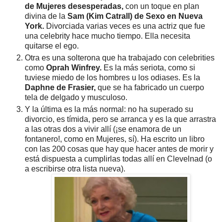
de Mujeres desesperadas,
con un toque en plan
divina de la
Sam (Kim Catrall) de Sexo en Nueva
York.
Divorciada varias veces es una actriz que fue
una celebrity hace mucho tiempo. Ella necesita
quitarse el ego.
Otra es una solterona que ha trabajado con celebrities
como
Oprah Winfrey.
Es la más seriota, como si
tuviese miedo de los hombres u los odiases. Es la
Daphne de Frasier,
que se ha fabricado un cuerpo
tela de delgado y musculoso.
Y la última es la más normal: no ha superado su
divorcio, es tímida, pero se arranca y es la que arrastra
a las otras dos a vivir allí (¡se enamora de un
fontanero!, como en Mujeres, sí). Ha escrito un libro
con las 200 cosas que hay que hacer antes de morir y
está dispuesta a cumplirlas todas allí en Clevelnad (o
a escribirse otra lista nueva).